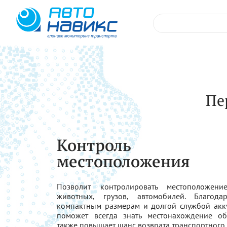
Пе
Контроль
местоположения
Позволит контролировать местоположени
животных, грузов, автомобилей. Благода
компактным размерам и долгой службой акк
поможет всегда знать местонахождение об
также повышает шанс возврата транспортного 