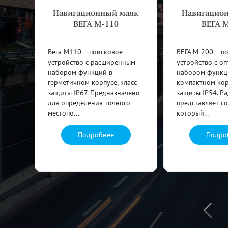
аяк
Навигационный маяк
Навигацио
ВЕГА М-110
ВЕГА 
е
Вега М110 – поисковое
ВЕГА М-200 – п
устройство с расширенным
устройство с о
алом
набором функций в
набором функц
герметичном корпусе, класс
компактном корп
защиты IP67. Предназначено
защиты IP54. Р
для определения точного
представляет с
местопо...
который...
Подробнее
Подро