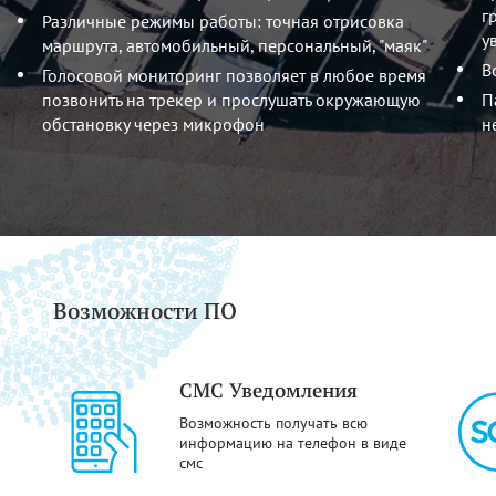
г
Различные режимы работы: точная отрисовка
у
маршрута, автомобильный, персональный, "маяк"
В
Голосовой мониторинг позволяет в любое время
позвонить на трекер и прослушать окружающую
П
обстановку через микрофон
н
Возможности ПО
СМС Уведомления
Возможность получать всю
информацию на телефон в виде
смс