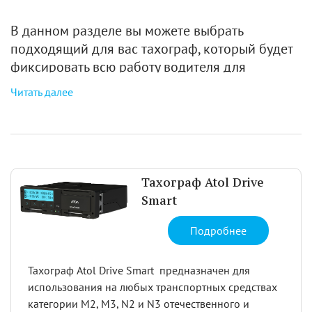
В данном разделе вы можете выбрать
подходящий для вас тахограф, который будет
фиксировать всю работу водителя для
дальнейшей отчетности перед проверяющими
Читать далее
органами.
Также тут вы сможете заказать карту для
тахографа СКЗИ с возможностью скачать и
заполнить надлежащие заявления.
Тахограф Atol Drive
Smart
Подробнее
Тахограф Atol Drive Smart предназначен для
использования на любых транспортных средствах
категории М2, М3, N2 и N3 отечественного и