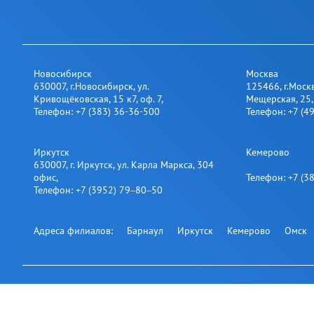
Новосибирск
Москва
630007
,
г.Новосибирск
,
ул.
125466
,
г.Моск
Кривощёковская, 15 к7, оф. 7
,
Мещерская, 25​,
Телефон:
+7 (383) 36-36-500
Телефон:
+7 (4
Иркутск
Кемерово
630007
,
г. Иркутск
,
ул. Карла Маркса, 304
офис
,
Телефон:
+7 (3
Телефон:
+7 (3952) 79‒80‒50
Адреса филиалов:
Барнаул
Иркутск
Кемерово
Омск
Подпишитесь на нашу ра