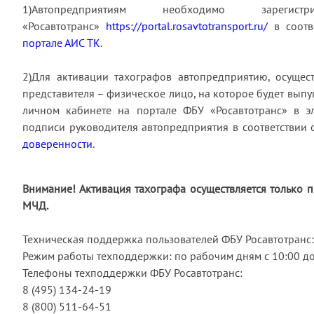
1)Автопредприятиям необходимо зар
«Росавтотранс»
https://portal.rosavtotransport.ru/
в соот
портале АИС ТК
.
2)Для активации тахографов автопредприятию, осущес
представителя – физическое лицо, на которое будет вып
личном кабинете на портале ФБУ «Росавтотранс» в э
подписи руководителя автопредприятия в соответствии 
доверенности
.
Внимание! Активация тахографа осуществляется только п
МЧД.
Техническая поддержка пользователей ФБУ Росавтотранс:
Режим работы техподдержки: по рабочим дням с 10:00 д
Телефоны техподдержки ФБУ Росавтотранс:
8 (495) 134-24-19
8 (800) 511-64-51