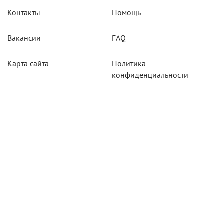
Контакты
Помощь
Вакансии
FAQ
Карта сайта
Политика
конфиденциальности
Акции
Системы мониторинга
Оборудование
Агротехнологии
Карты для тахографов
Навигационнное
оборудование
Тахографическое
оборудование