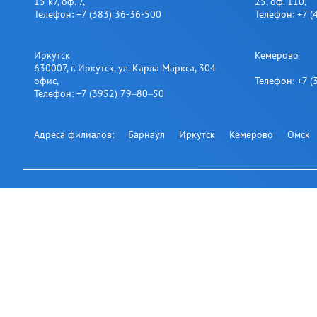
15 к7, оф. 7
,
25​, оф. 110
,
Телефон:
+7 (383) 36-36-500
Телефон:
+7 (
Иркутск
Кемерово
630007
,
г. Иркутск
,
ул. Карла Маркса, 304
офис
,
Телефон:
+7 (
Телефон:
+7 (3952) 79‒80‒50
Адреса филиалов:
Барнаул
Иркутск
Кемерово
Омск
Подпишитесь на нашу р
Офис на карте
© 2007-2026 АВТОНАВИКС