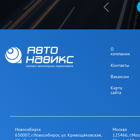
О
компании
Контакты
Вакансии
Карта
сайта
Новосибирск
Москва
630007
,
г.Новосибирск
,
ул. Кривощёковская,
125466
,
г.Мос