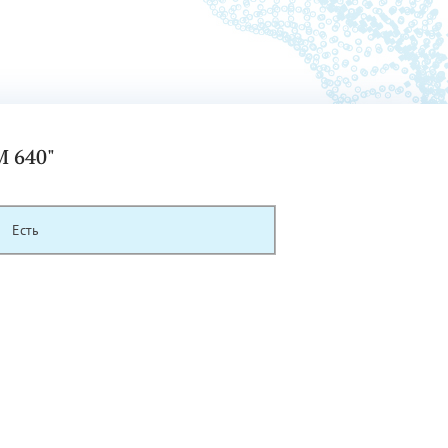
M 640"
Есть