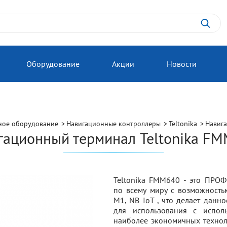
Оборудование
Акции
Новости
ное оборудование
Навигационные контроллеры
Teltonika
Навига
гационный терминал Teltonika FM
Teltonika FMM640 - это ПР
по всему миру с возможност
M1, NB IoT , что делает данн
для использования с испол
наиболее экономичных техно