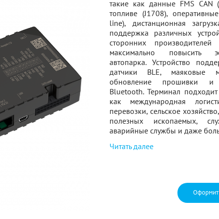
такие как данные FMS CAN (
топливе (J1708), оперативны
line), дистанционная загру
поддержка различных устро
сторонних производителей 
максимально повысить э
автопарка. Устройство подд
датчики BLE, маяковые ме
обновление прошивки и 
Bluetooth. Терминал подходит
как международная логист
перевозки, сельское хозяйство
полезных ископаемых, сл
аварийные службы и даже бол
Читать далее
Оформит