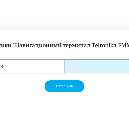
тики "Навигационный терминал Teltonika FM
SB
Оформить