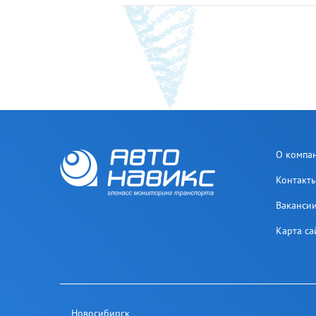
О компа
Контакт
Ваканси
Карта са
Новосибирск