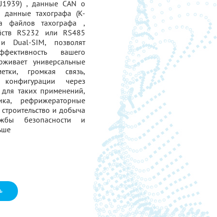
J1939) , данные CAN о
е данные тахографа (K-
зка файлов тахографа ,
йств RS232 или RS485
и Dual-SIM, позволят
ффективность вашего
ерживает универсальные
тки, громкая связь,
конфигурации через
 для таких применений,
ика, рефрижераторные
, строительство и добыча
ужбы безопасности и
ьше
ь