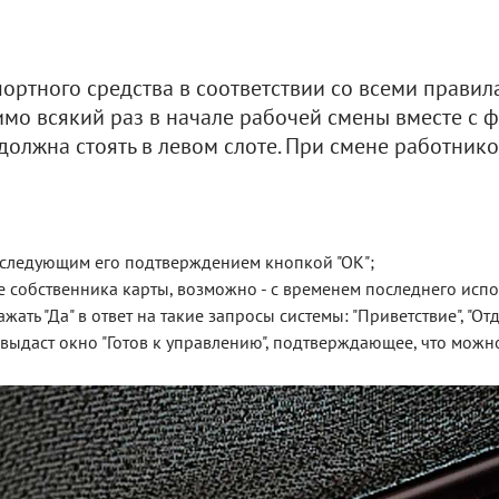
ортного средства в соответствии со всеми прави
имо всякий раз в начале рабочей смены вместе с ф
 должна стоять в левом слоте. При смене работник
оследующим его подтверждением кнопкой "ОК";
е собственника карты, возможно - с временем последнего испо
ать "Да" в ответ на такие запросы системы: "Приветствие", "От
выдаст окно "Готов к управлению", подтверждающее, что можн